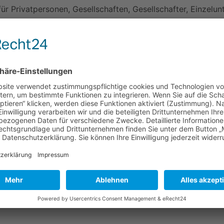
ür Privatpersonen, Gesellschaften, Gesellschafter, Einzelun
zur Reduzierung der Steuerbelastung
uerliche Beratung bei der Rechtsformwahl
vergleichen
sprüfungen
en und Erbschaften